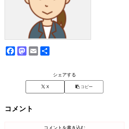
F
M
E
共
a
a
m
有
c
st
ail
シェアする
e
o
b
d
X
コピー
o
o
o
n
コメント
k
コメントを書き込む