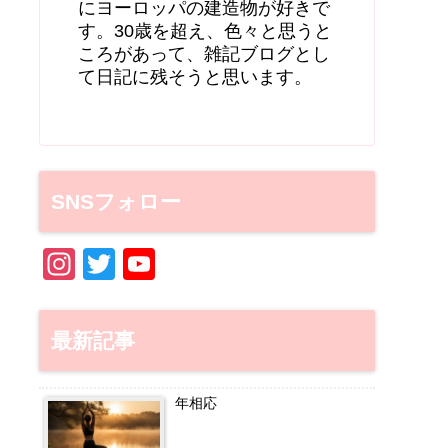
にヨーロッパの建造物が好きで
す。30歳を超え、色々と思うと
ころがあって、雑記ブログとし
て日記に残そうと思います。
SNSフォロー
In
T
Y
st
wi
o
a
tt
u
最新記事
gr
er
T
a
u
年相応
m
b