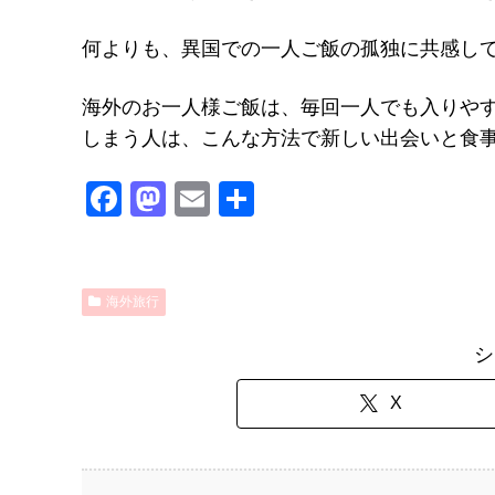
何よりも、異国での一人ご飯の孤独に共感し
海外のお一人様ご飯は、毎回一人でも入りや
しまう人は、こんな方法で新しい出会いと食
F
M
E
共
a
a
m
有
c
st
ail
e
o
海外旅行
b
d
シ
o
o
o
n
X
k