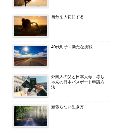
e
C
自分を大切にする
h
a
n
n
40代町子 ‐ 新たな挑戦
el
外国人の父と日本人母、赤ち
ゃんの日本パスポート申請方
法
頑張らない生き方