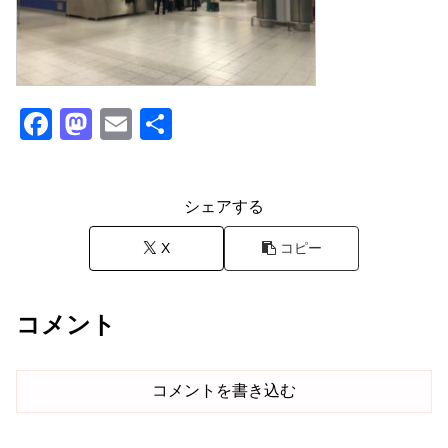
F
M
E
共
a
a
m
有
c
st
ail
シェアする
e
o
b
d
X
コピー
o
o
o
n
コメント
k
コメントを書き込む