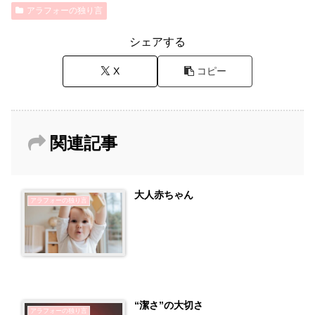
アラフォーの独り言
e
o
b
d
シェアする
o
o
X
コピー
o
n
k
関連記事
大人赤ちゃん
アラフォーの独り言
“潔さ”の大切さ
アラフォーの独り言