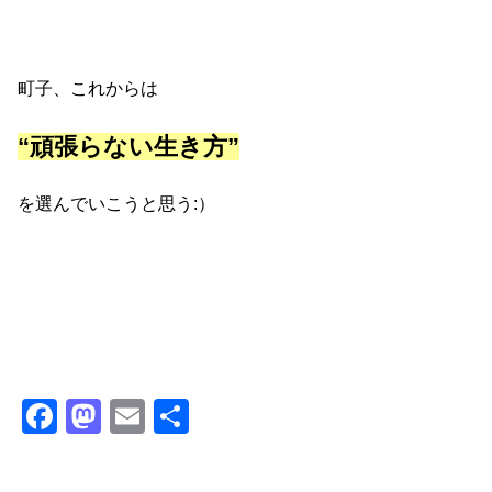
町子、これからは
“頑張らない生き方”
を選んでいこうと思う:）
F
M
E
共
a
a
m
有
c
st
ail