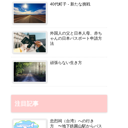
n
40代町子 ‐ 新たな挑戦
el
外国人の父と日本人母、赤ち
ゃんの日本パスポート申請方
法
頑張らない生き方
注目記事
忠烈祠（台湾）への行き
方 〜地下鉄圓山駅からバス