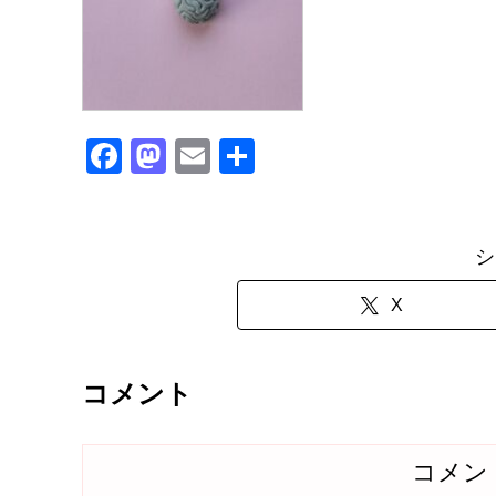
F
M
E
共
a
a
m
有
c
st
ail
e
o
シ
b
d
X
o
o
o
n
コメント
k
コメン