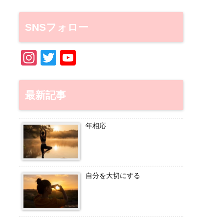
SNSフォロー
In
T
Y
st
wi
o
a
tt
u
最新記事
gr
er
T
a
u
年相応
m
b
e
C
自分を大切にする
h
a
n