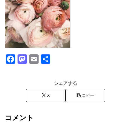
F
M
E
共
a
a
m
有
c
st
ail
シェアする
e
o
b
d
X
コピー
o
o
o
n
コメント
k