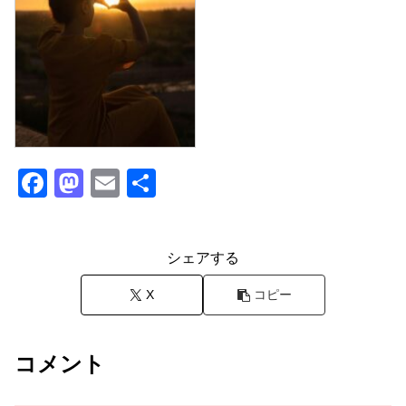
F
M
E
共
a
a
m
有
c
st
ail
シェアする
e
o
b
d
X
コピー
o
o
o
n
コメント
k